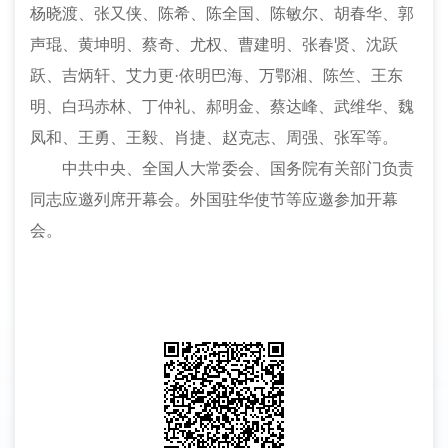
杨晓渡、张又侠、陈希、陈全国、陈敏尔、胡春华、郭
声琨、黄坤明、蔡奇、尤权、曹建明、张春贤、沈跃
跃、吉炳轩、艾力更
·依明巴海、万鄂湘、陈竺、王东
明、白玛赤林、丁仲礼、郝明金、蔡达峰、武维华、魏
凤和、王勇、王毅、肖捷、赵克志、周强、张军等。
中共中央、全国人大常委会、国务院有关部门负责
同志应邀列席开幕会。外国驻华使节等应邀参加开幕
会。