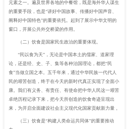
元素之一。遍及世界各地的中餐馆，既是海外华人谋生
的重要手段，也是
“讲好中国故事、传播好中国声音、
阐释好中国特色”的重要依托。起到了展示中华文明的
窗口，开展公共外交桥梁的作用。
（二）饮食是国家民生政治的重要体现。
“民以食为天”
，
无论是中国本土的儒家、道家理
论，还是经、史、子、集等各种治国理论，都把
“民
食”当做立国之本。五千年来，通过中华民族一代代人
民的艰苦创造，终于在今天
的新
时代真正
实现了全面小
康
。我们有义务、有责任、有使命把中华人民这一艰苦
卓绝历程记录下来，把今天所创造的饮食奇迹呈现出
来
，
为开启
全面建设社会主义现代化国家
贡献新力量
。
（三）
饮食是
“构建人类命运共同体”的
重要推动