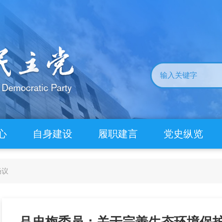
心
自身建设
履职建言
党史纵览
畅议