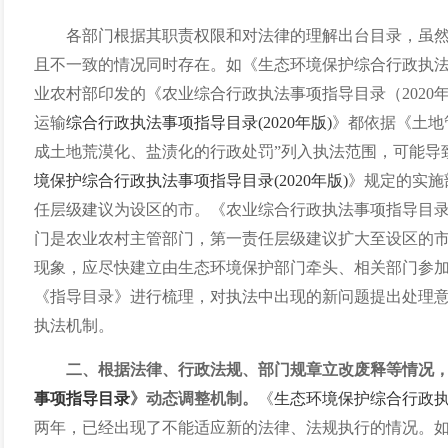
各部门根据其职责权限和对法律的理解出台目录，虽
且不一致的情况同时存在。如《生态环境保护综合行政执
业农村部印发的《农业综合行政执法事项指导目录（2020
运输
综合行政执法事项指导目录
(2020年版)
》都依据《土地
成土地荒漠化、盐渍化的行政处罚”列入执法范围，可能导
境保护综合行政执法事项指导目录
(2020年版)
》规定
的
实施
任层级建议为设区的市。《农业综合行政执法事项指导目
门是农业农村主管部门，第一责任层级建议扩大至设区的
现象，应尽快
建立由生态环境保护部门牵头
、
相关部门参
《指导目录》
进行梳理，对执法中出现的新问题提出处理
执法机制。
二、根据法律、行政法规、部门规章立改废释等情况
事项指导目录
》动态调整机制。
《
生态环境保护综合行政
两年，已经出现了不能适应新的法律、法规执行的情况。