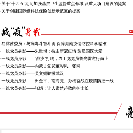
·
关于“十四五”期间加强基层卫生监督重点领域 及重大项目建设的提案
·
关于创建国际级科技保险创新示范区的提案
·
易露茜委员：与病毒斗智斗勇 保障湖南疫情防控科学精准
·
一线党员身影——朱世增：抗击新冠疫情 彰显国医大爱
·
一线党员身影——“战疫”打响，农工党党员鲁光雷逆行而上
·
一线党员身影——内蒙古党员董彩凤、张卿
·
一线党员身影——吴文娟驰援武汉
·
一线党员身影——田金平、南海亮、孙楠奋战在疫情防控一线
·
一线党员身影——张娟：让人肃然起敬的护士长