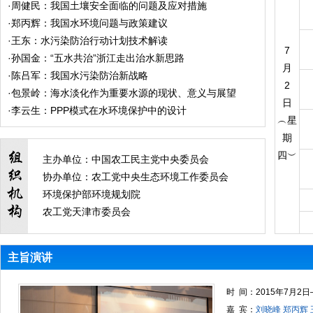
系
·
周健民：我国土壤安全面临的问题及应对措施
·
郑丙辉：我国水环境问题与政策建议
·
王东：水污染防治行动计划技术解读
7
·
孙国金：“五水共治”浙江走出治水新思路
月
·
陈吕军：我国水污染防治新战略
2
·
包景岭：海水淡化作为重要水源的现状、意义与展望
日
·
李云生：PPP模式在水环境保护中的设计
︵星
期
四︶
主办单位：中国农工民主党中央委员会
协办单位：农工党中央生态环境工作委员会
环境保护部环境规划院
农工党天津市委员会
主旨演讲
时 间：2015年7月2日
嘉 宾：
刘晓峰 郑丙辉 