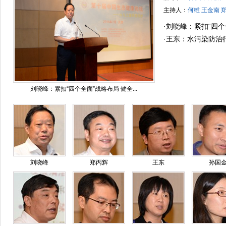
主持人：
何维 王金南 
·
刘晓峰：紧扣“四个
文明制度体系
·
王东：水污染防治
刘晓峰：紧扣“四个全面”战略布局 健全...
刘晓峰
郑丙辉
王东
孙国