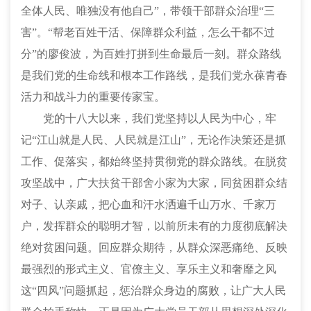
全体人民、唯独没有他自己”，带领干部群众治理“三
害”。“帮老百姓干活、保障群众利益，怎么干都不过
分”的廖俊波，为百姓打拼到生命最后一刻。群众路线
是我们党的生命线和根本工作路线，是我们党永葆青春
活力和战斗力的重要传家宝。
党的十八大以来，我们党坚持以人民为中心，牢
记
“江山就是人民、人民就是江山”，无论作决策还是抓
工作、促落实，都始终坚持贯彻党的群众路线。在脱贫
攻坚战中，广大扶贫干部舍小家为大家，同贫困群众结
对子、认亲戚，把心血和汗水洒遍千山万水、千家万
户，发挥群众的聪明才智，以前所未有的力度彻底解决
绝对贫困问题。回应群众期待，从群众深恶痛绝、反映
最强烈的形式主义、官僚主义、享乐主义和奢靡之风
这“四风”问题抓起，惩治群众身边的腐败，让广大人民