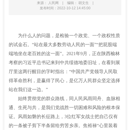
来源： 人民网
|
编辑： 胡文生
|
发布时间：2022-10-12 14:45:00
为什么人的问题，是检验一个政党、一个政权性质
的试金石。
“站在最大多数劳动人民的一面”“把屁股端
端地坐在老百姓的这一面”。2021年9月，正在陕西榆林
考察的习近平总书记来到中共绥德地委旧址，在看到展
厅里这两行醒目的字时指出：“中国共产党领导人民取
得革命胜利，是赢得了民心，是亿万人民群众坚定选择
站在我们这一边。”
始终贯彻党的群众路线，同人民风雨同舟、血脉相
通、生死与共，是我们党战胜一切困难和风险的根本保
证。风雨如磐的长征路上，
3位红军女战士把自己仅有
的一条被子剪下半条留给穷苦乡亲。焦裕禄“心里装着