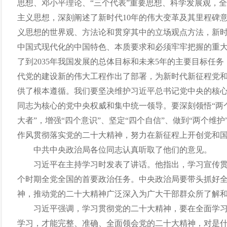
思想、邓小平理论、
“三个代表”重要思想、科学发展观，
主义思想，深刻阐述了新时代10年的伟大变革及其里程碑
义思想的世界观、方法论和贯穿其中的立场观点方法，新
中国式现代化的中国特色、本质要求和必须牢牢把握的重
了到2035年我国发展的总体目标和未来5年的主要目标任
代党的建设新的伟大工程作出了部署，为新时代新征程党
供了根本遵循。我们要坚决维护习近平总书记党中央的核
同志为核心的党中央权威和集中统一领导。要深刻领悟“两
大者”，增强“四个意识”、坚定“四个自信”、做到“两个维
作风贯彻落实党的二十大精神，努力在新征程上开创党和
中共中央政治局各位同志认真听取了他们的意见。
习近平在主持学习时发表了讲话。他指出，学习宣传
个时期全党全国的首要政治任务。中央政治局要带头抓好
神，推动党的二十大精神广泛深入为广大干部群众所了解
习近平强调，学习贯彻党的二十大精神，要在全面学
学习，才能完整、准确、全面领会党的二十大精神，对是