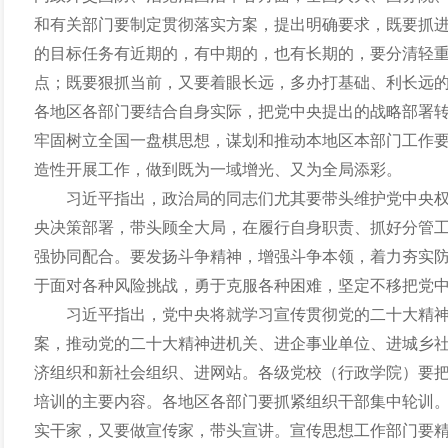
和有关部门要制定贯彻落实方案，提出明确要求，既要抓
的目标任务有近期的，有中期的，也有长期的，要分清轻
点；既要狠抓当前，又要着眼长远，多办打基础、利长远
各地区各部门要结合自身实际，把党中央提出的战略部署
牢固树立全国一盘棋思想，谋划和推动本地区本部门工作
造性开展工作，做到既为一域增光、又为全局添彩。
习近平指出，政治局的同志们尤其要带头维护党中央
央决策部署，带头顾全大局，在履行自身职责、抓好分管
强协同配合。要发扬斗争精神，增强斗争本领，着力夯实
于面对各种风险挑战，勇于克服各种困难，坚定不移把党
习近平指出，党中央将就学习宣传贯彻党的二十大精
案，推动党的二十大精神进机关、进企事业单位、进城乡
济组织和新社会组织、进网站。各级党校（行政学院）要
培训的主要内容。各地区各部门要抓紧组织干部集中轮训
实干家，又要做宣传家，带头宣讲。宣传思想工作部门要