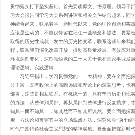
贯彻落实打下坚实基础。首先要读原文、悟原理。领导干
习大会报告同学习大会系列讲话和相关文件结合起来，同
神结合起来，联系着学。新时代以来，党的理论创新和实
应该是生动的，不能仅停留在记住一些概念和提法。要紧
取得的历史性成就、发生的历史性变革，联系这些年来我
程，联系我们深化改革开放、推动高质量发展、有效应对
环境深刻变化，深刻领悟党的二十大关于党和国家事业发
理论逻辑、实践逻辑。
习近平指出，学习贯彻党的二十大精神，要在全面把
分丰富，既有政治上的高瞻远瞩和理论上的深邃思考，也
部署，这些是相互联系、有机统一的。只有坚持历史和现
的办法，从整体到局部、再从局部到整体进行反复揣摩，
知其一而不知其二，知其然而不知其所以然。要全面把握
观、方法论和贯穿其中的立场观点方法，深刻领会
“两个结
时代中国特色社会主义思想的精神实质。要全面把握新时代