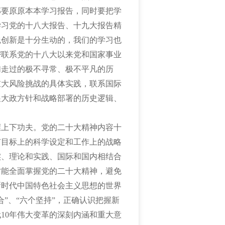
部要原原本本学习报告，同时要把学
学习党的十八大报告、十九大报告精
践创新是十分生动的，我们的学习也
密联系党的十八大以来党和国家事业
们走过的极不寻常、极不平凡的历
重大风险挑战的具体实践，联系国际
展大政方针和战略部署的历史逻辑、
握上下功夫。党的二十大精神内容十
有目标上的科学设定和工作上的战略
实、理论和实践、国际和国内相结合
才能全面掌握党的二十大精神，避免
新时代中国特色社会主义思想的世界
合”、“六个坚持”，正确认识把握新
10年伟大变革的深刻内涵和重大意