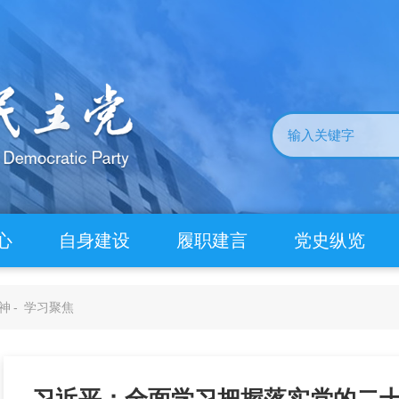
心
自身建设
履职建言
党史纵览
神
-
学习聚焦