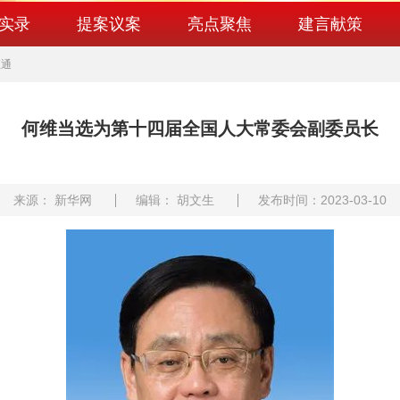
实录
提案议案
亮点聚焦
建言献策
直通
何维当选为第十四届全国人大常委会副委员长
来源： 新华网
编辑： 胡文生
发布时间：2023-03-10