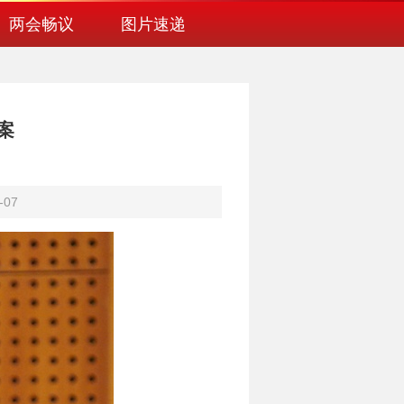
两会畅议
图片速递
案
-07