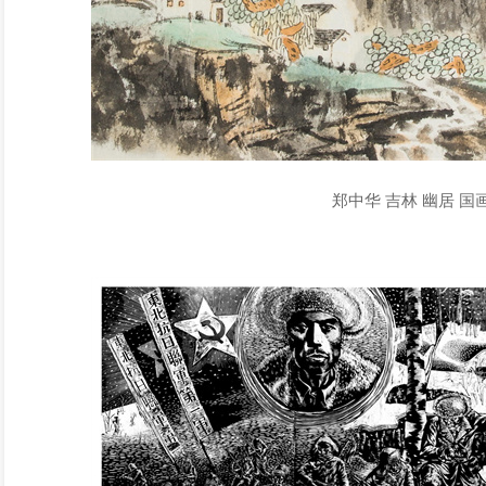
郑中华 吉林 幽居 国