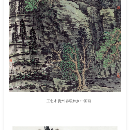
王忠才 贵州 春暖黔乡 中国画