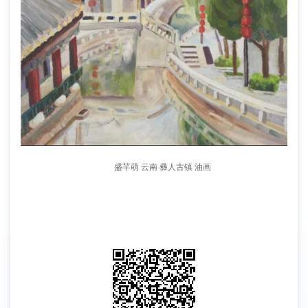
盛芊萌 云南 彝人古镇 油画