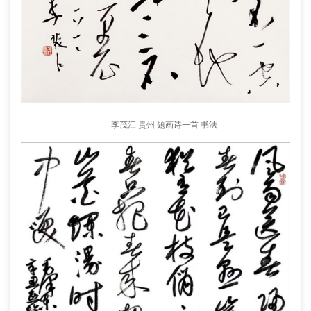
李茂江 贵州 题画诗一首 书法