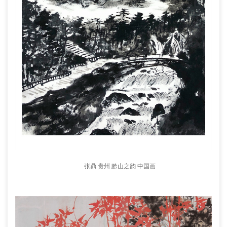
张鼎 贵州 黔山之韵 中国画