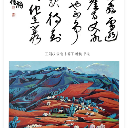
王熙权 云南 卜算子·咏梅 书法