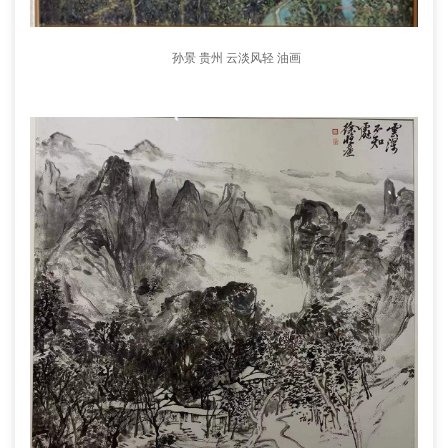
孙景 贵州 云淡风轻 油画