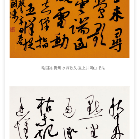
喻国冻 贵州 水调歌头·重上井冈山 书法