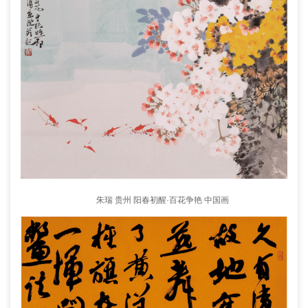
朱瑞 贵州 阳春初醒·百花争艳 中国画