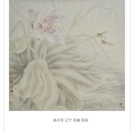
杨天军 辽宁 荷趣 国画