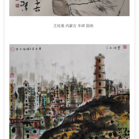
王桂素 内蒙古 丰碑 国画