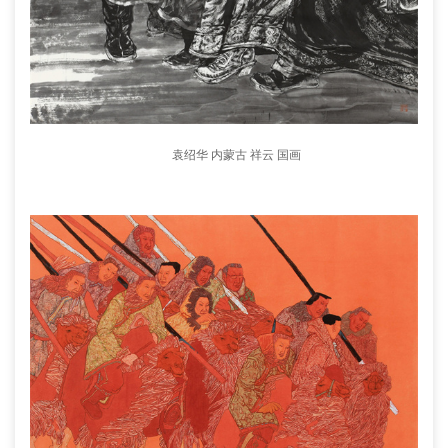
袁绍华 内蒙古 祥云 国画