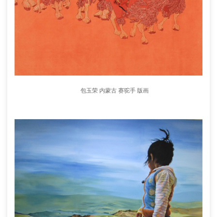
包玉荣 内蒙古 赛驼手 版画