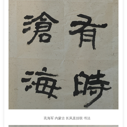
巩海军 内蒙古 长风直挂联 书法