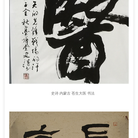
史诗 内蒙古 苍生大医 书法