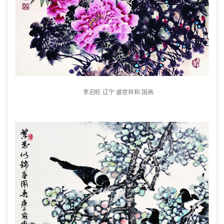
李启旺 辽宁 盛世祥和 国画