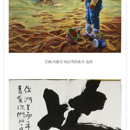
亢楠 内蒙古 响沙湾的春天 油画