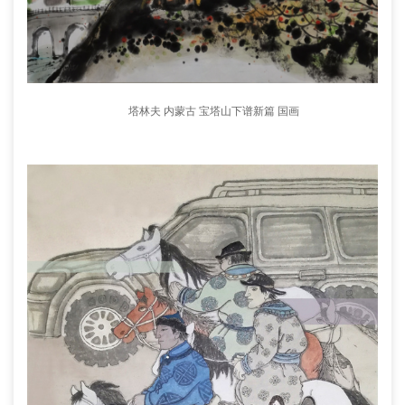
塔林夫 内蒙古 宝塔山下谱新篇 国画