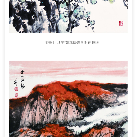
乔振仕 辽宁 繁花似锦喜闹春 国画