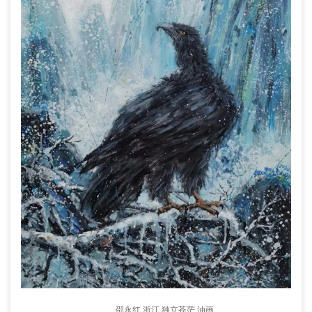
邵永红 浙江 独立苍茫 油画