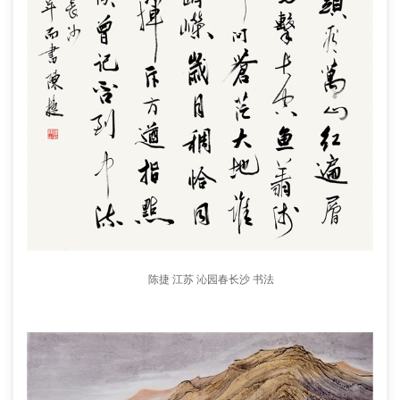
陈捷 江苏 沁园春长沙 书法