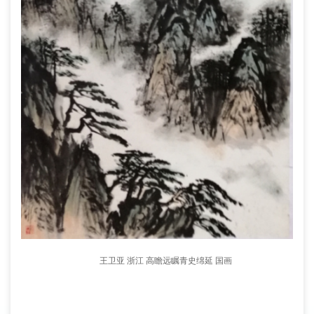
王卫亚 浙江 高瞻远瞩青史绵延 国画