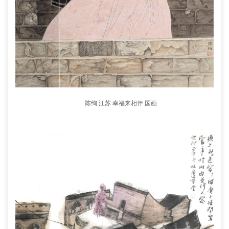
陈绚 江苏 幸福来相伴 国画