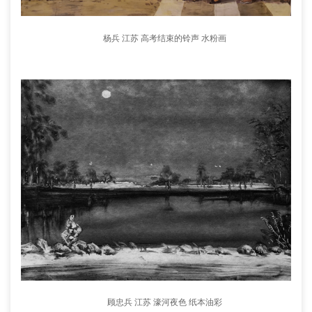
杨兵 江苏 高考结束的铃声 水粉画
顾忠兵 江苏 濠河夜色 纸本油彩