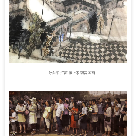
孙向阳 江苏 塬上家家满 国画