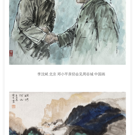
李沈斌 北京 邓小平亲切会见周谷城 中国画