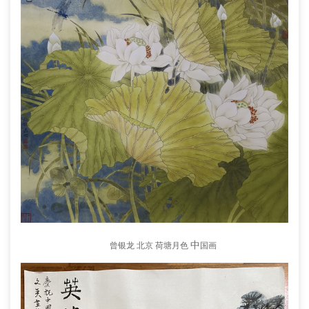
中
曾银龙 北京 荷塘月色
国画