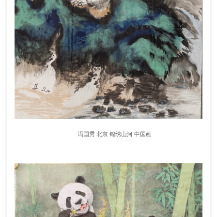
冯国秀 北京 锦绣山河 中国画