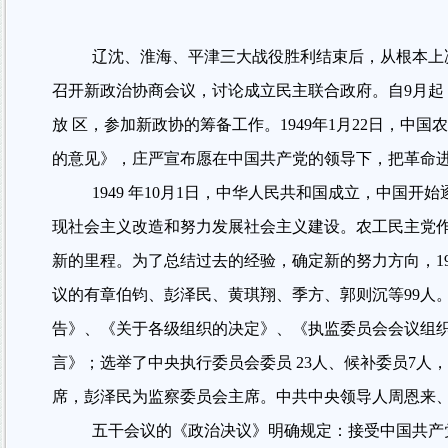
辽沈、淮海、平津三大战役胜利结束后，从根本上
召开新政治协商会议，讨论成立民主联合政府。自
9
月起
放 区，参加新政协的筹备工作。
1949
年
1
月
22
日，中国农
的意见》，庄严宣布愿在中国共产党的领导下，把革命
1949
年
10
月
1
日，中华人民共和国成立，中国开始
现社会主义改造和努力发展社会主义建设。农工民主党
新的里程。为了总结过去的经验，确定新的努力方向，
1
议的有章伯钧、彭泽民、黄琪翔、季方、郭则沉等
99
人
告》、《关于各级组织的决定》、《执监委员会会议组
言》；选举了中央执行委员会委员
23
人、候补委员
7
人，
席，彭泽民为监察委员会主席。中共中央领导人周恩来
五干会议的《政治决议》明确规定：接受中国共产