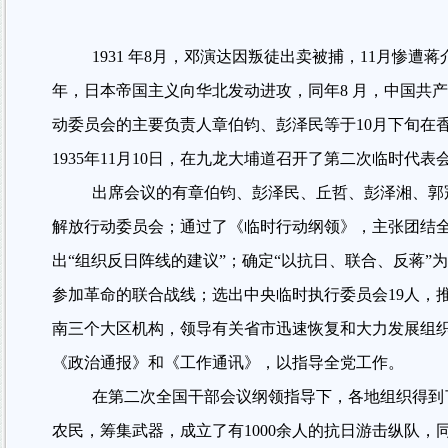
1931
年
8
月，邓演达因叛徒出卖被捕，
11
月惨遭蒋
年，日本帝国主义向华北发动进攻，同年
8
月，中国共产
动委员会的主要负责人章伯钧、彭泽民等于
10
月下旬在
1935
年
11
月
10
日，在九龙大埔道召开了第二次临时代表
出席会议的有章伯钧、彭泽民、丘哲、彭泽湘、郭
解放行动委员会；通过了《临时行动纲领》，主张团结
出
“
组织反日阵线的建议
”
；确定
“
以抗日、联合、反蒋
”
为
参加革命的联合战线；选出中央临时执行委员会
19
人，
南三个大区机构，领导有关省市迅速恢复和大力发展组
《政治通报》和《工作通讯》，以指导全党工作。
在第二次全国干部会议纲领指导下，各地组织得到
农民，筹集武器，成立了有
1000
余人的抗日游击纵队，