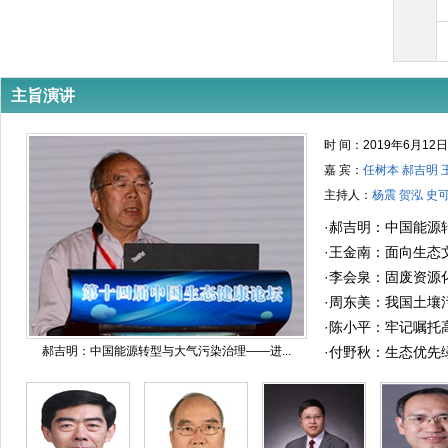
主旨演讲
时 间：2019年6月12
嘉 宾：
任树本 郝吉明 
主持人：
杨震 贺泓 史
·
郝吉明：中国能源
展、挑战与展望
·
王金南：面向生态
值（GEEP）核算
·
李会泉：固废资源
·
周东美：我国土壤
·
陈小平：牢记嘱托
郝吉明：中国能源转型与大气污染治理——进...
验区 感恩奋进高标
·
付野秋：生态优先
文明试验区建设