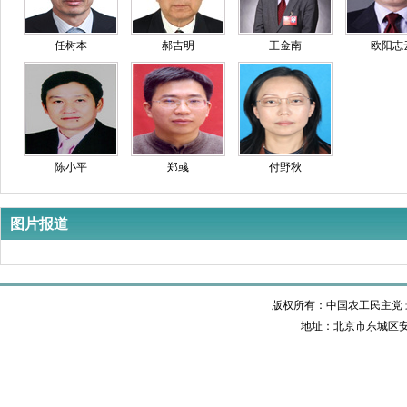
任树本
郝吉明
王金南
欧阳志
陈小平
郑彧
付野秋
图片报道
版权所有：中国农工民主党 最佳
地址：北京市东城区安定