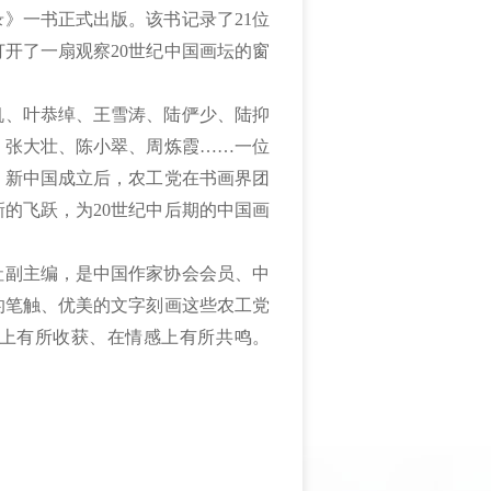
录》一书
正式
出版。该书记录了
21位
打开了一扇观察
20世纪中国画坛的窗
帆、叶恭绰、王雪涛、陆俨少、陆抑
、张大壮、陈小翠、周炼霞
……一
位
。新中国成立后，农工党在书画界团
新的飞跃，为
20世纪中后期的中国画
社
副主编，是中国作家协会会员、中
的
笔触
、
优美的
文字刻画
这些
农工党
上有所收获、在
情感
上有所共鸣。