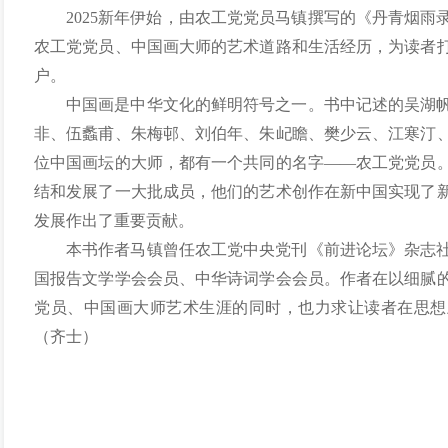
2025
新年伊始
，
由农工党党员马镇撰写的
《丹青烟雨
农工党
党员、
中国画大师的艺术道路和生活经历，为读者
户。
中国画是中华
文化
的鲜明符号之一。
书中记述的
吴湖
非、伍蠡甫、朱梅邨、刘伯年、朱屺瞻、樊少云、江寒汀
位
中国画坛的
大师
，
都
有一个共同的名字
——农工党党员
结和发展了一大批
成
员，他们的艺术创作在新中国实现了
发展
作
出了
重要
贡献。
本书作者马镇曾任农工党中央党刊《前进论坛》
杂志
国报告文学学会会员
、
中华诗词学会会员。作者在
以细腻
党员、中国画大师
艺术生涯的同时，
也
力求
让读者在思想
（齐士）