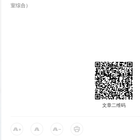
室综
合
）
文章二维码