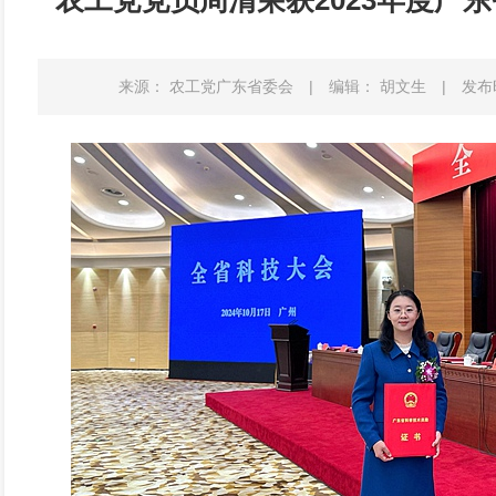
农工党党员周清荣获2023年度广
来源： 农工党广东省委会
|
编辑： 胡文生
|
发布时