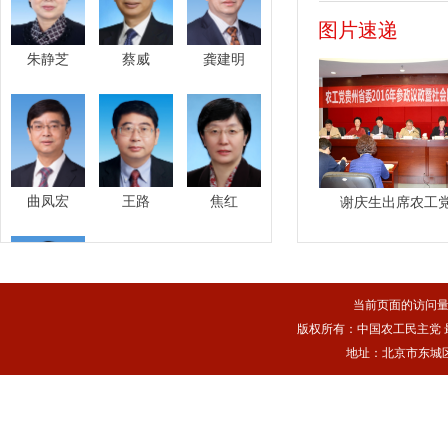
国利兹城市大学工
图片速递
2007-2007年
朱静芝
蔡威
龚建明
2007-2008
2008-2009
2009-2012年
2012-2013
2013年- 农
曲凤宏
王路
焦红
谢庆生出席农工党贵
贵州省科协主席
第十届全国政协委
当前页面的访问
版权所有：中国农工民主党 最佳浏
于文明
地址：北京市东城区