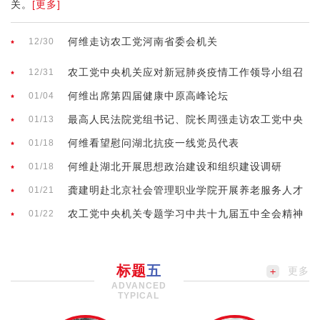
关。
[更多]
何维走访农工党河南省委会机关
12/30
农工党中央机关应对新冠肺炎疫情工作领导小组召
12/31
开第21次会议
何维出席第四届健康中原高峰论坛
01/04
最高人民法院党组书记、院长周强走访农工党中央
01/13
机关
何维看望慰问湖北抗疫一线党员代表
01/18
何维赴湖北开展思想政治建设和组织建设调研
01/18
龚建明赴北京社会管理职业学院开展养老服务人才
01/21
培养相关调研
农工党中央机关专题学习中共十九届五中全会精神
01/22
和中央经济工作会议精神
标题
五
更多
ADVANCED
TYPICAL