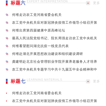
EXPERT INTERPRETATION
标题
六
更多
何维走访农工党河南省委会机关
农工党中央机关应对新冠肺炎疫情工作领导小组召开第
21次会议
何维出席第四届健康中原高峰论坛
最高人民法院党组书记、院长周强走访农工党中央机关
何维看望慰问湖北抗疫一线党员代表
何维赴湖北开展思想政治建设和组织建设调研
龚建明赴北京社会管理职业学院开展养老服务人才培养
相关调研
农工党中央机关专题学习中共十九届五中全会精神和中
央经济工作会议精神
LEARNING MATERIALS
标题
七
更多
何维走访农工党河南省委会机关
农工党中央机关应对新冠肺炎疫情工作领导小组召开第