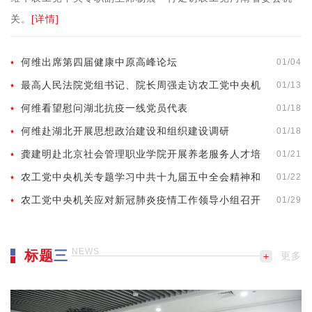
关。
[详情]
何维出席第四届健康中原高峰论坛
01/04
最高人民法院党组书记、院长周强走访农工党中央机
01/13
关
何维看望慰问湖北抗疫一线党员代表
01/18
何维赴湖北开展思想政治建设和组织建设调研
01/18
龚建明赴北京社会管理职业学院开展养老服务人才培
01/21
养相关调研
农工党中央机关专题学习中共十九届五中全会精神和
01/22
中央经济工作会议精神
农工党中央机关应对新冠肺炎疫情工作领导小组召开
01/29
2021年第1次会议（总第22次）
NEWS
标题
三
更多